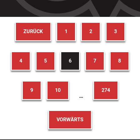
ZURÜCK
1
2
3
4
5
6
7
8
9
10
274
…
VORWÄRTS