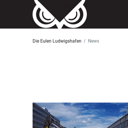
Die Eulen Ludwigshafen
News