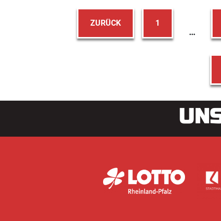
ZURÜCK
1
…
UNS