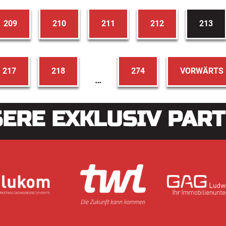
209
210
211
212
213
217
218
274
VORWÄRTS
…
ERE EXKLUSIV PAR