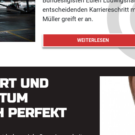
Bundesligisten Eulen Ludwigsha
entscheidenden Karriereschritt 
Müller greift er an.
WEITERLESEN
RT UND
RTUM
H PERFEKT