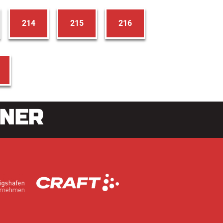
214
215
216
TNER