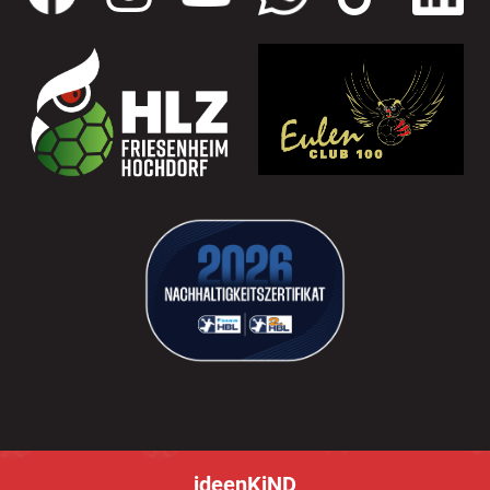
ideenKiND