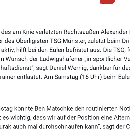
des am Knie verletzten Rechtsaußen Alexander F
er des Oberligisten TSG Münster, zuletzt beim Dri
ktiv, hilft bei den Eulen befristet aus. Die TSG, 
em Wunsch der Ludwigshafener „in sportlicher Ve
schaftsdienst“, sagt Daniel Wernig, dankbar für
Trainer entlastet. Am Samstag (16 Uhr) beim Eul
tag konnte Ben Matschke den routinierten Not
t es wichtig, dass wir auf der Position eine Alte
 Durak auch mal durchschnaufen kann“, sagt der 