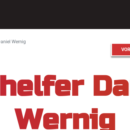
Daniel Wernig
VOR
helfer Da
Wernig