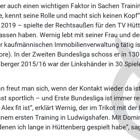
r auch einen wichtigen Faktor in Sachen Trainin
ne, kennt seine Rolle und macht sich keinen Kopf“
s 2019 – spielte der Rechtsaußen für den TV H
ssen haben. Wernig lebt mit seiner Frau und de
r kaufmännischen Immobilienverwaltung tätig ist.
re). In der Zweiten Bundesliga schoss er in 130
enberger 2015/16 war der Linkshänder in 30 Spiel
n freut man sich, wenn der Kontakt wieder da is
 sportlich – und Erste Bundesliga ist immer rei
Alex fit ist“, erklärt Wernig, der im Trikot mit 
einem ersten Training in Ludwigshafen. Mit Do
 denen ich lange in Hüttenberg gespielt habe“, s