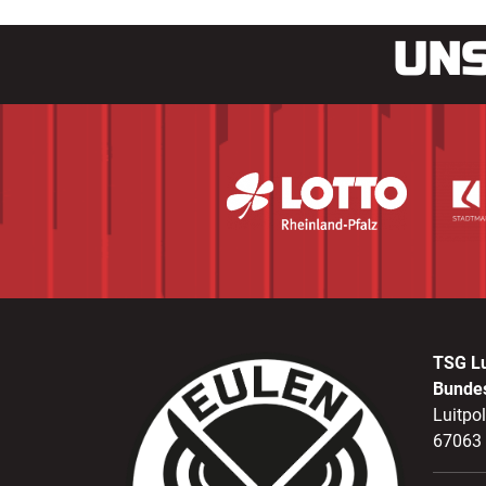
UNS
TSG L
Bunde
Luitpo
67063