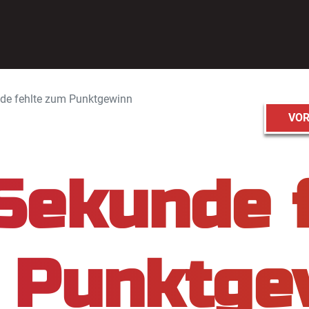
de fehlte zum Punktgewinn
VOR
Sekunde 
 Punktge