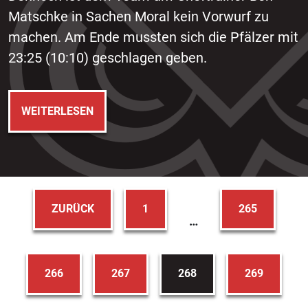
Matschke in Sachen Moral kein Vorwurf zu
machen. Am Ende mussten sich die Pfälzer mit
23:25 (10:10) geschlagen geben.
WEITERLESEN
ZURÜCK
1
265
…
266
267
268
269