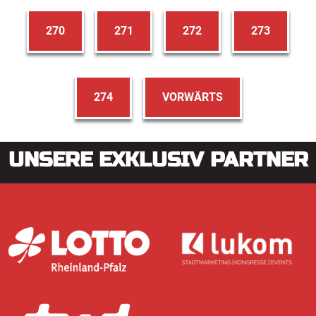
270
271
272
273
274
VORWÄRTS
UNSERE EXKLUSIV PARTNER