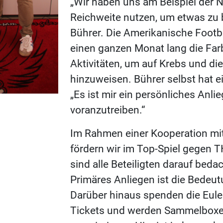
„Wir haben uns am Beispiel der N
Reichweite nutzen, um etwas zu 
Bührer. Die Amerikanische Footbal
einen ganzen Monat lang die Farb
Aktivitäten, um auf Krebs und d
hinzuweisen. Bührer selbst hat 
„Es ist mir ein persönliches Anli
voranzutreiben.“
Im Rahmen einer Kooperation mi
fördern wir im Top-Spiel gegen T
sind alle Beteiligten darauf beda
Primäres Anliegen ist die Bedeut
Darüber hinaus spenden die Eulen
Tickets und werden Sammelboxen 