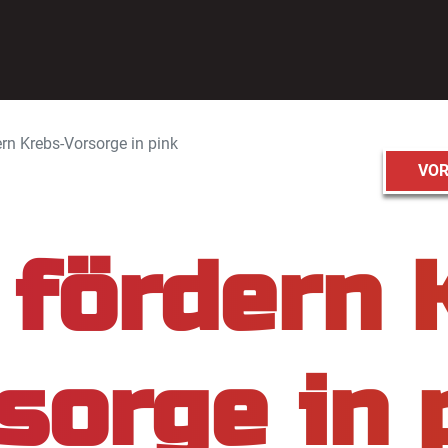
ern Krebs-Vorsorge in pink
VOR
 fördern 
sorge in 