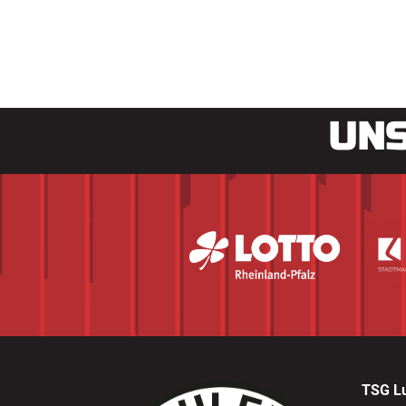
UNS
TSG L