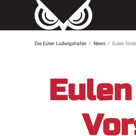
Die Eulen Ludwigshafen
News
Eulen förd
Eulen
Vor