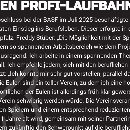
NEN PROFI-LAUFBAH
hluss bei der BASF im Juli 2025 beschäftigte s
en Einstieg ins Berufsleben. Dieser erfolgte i
pfalz. Freddy Stüber: „Die Möglichkeit mit der Sp
einem so spannenden Arbeitsbereich wie dem Pro
rausragend. Ich arbeite in einem spannenden Th
all. Ich empfehle jedem, sich mit den berufliche
: „Ich konnte mir sehr gut vorstellen, parallel d
ie Eulen sind ein toller Verein, zu dem ich eine 
tlichen der Eulen ist allerdings früh klar gewor
Verein schwierig werden würde. Die Vereinsveran
gen Spielern und einem entsprechend reduzierten
1 Jahre alt wird, gemeinsam mit seiner Partneri
dern zukünftig den Schwerpunkt auf die berufliche