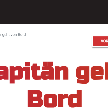
n geht von Bord
VOR
apitän ge
Bord