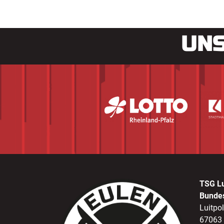
UNS
TSG L
Bunde
Luitpo
67063