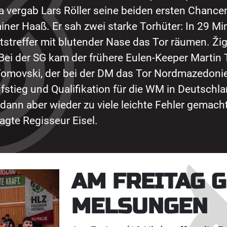
 vergab Lars Röller seine beiden ersten Chancen,
rainer Haaß. Er sah zwei starke Torhüter: In 29 
streffer mit blutender Nase das Tor räumen. Žig
. Bei der SG kam der frühere Eulen-Keeper Marti
 Tomovski, der bei der DM das Tor Nordmazedonie
stieg und Qualifikation für die WM in Deutschla
 dann aber wieder zu viele leichte Fehler gemac
agte Regisseur Eisel.
AM FREITAG 
MELSUNGEN