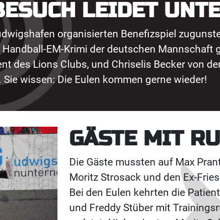
BESUCH LEIDET UNT
udwigshafen organisierten Benefizspiel zugunst
 Handball-EM-Krimi der deutschen Mannschaft g
ent des Lions Clubs, und Chriselis Becker von d
 Sie wissen: Die Eulen kommen gerne wieder!
GÄSTE MIT R
Die Gäste mussten auf Max Prantn
Moritz Strosack und den Ex-Frie
Bei den Eulen kehrten die Patien
und Freddy Stüber mit Trainingsr