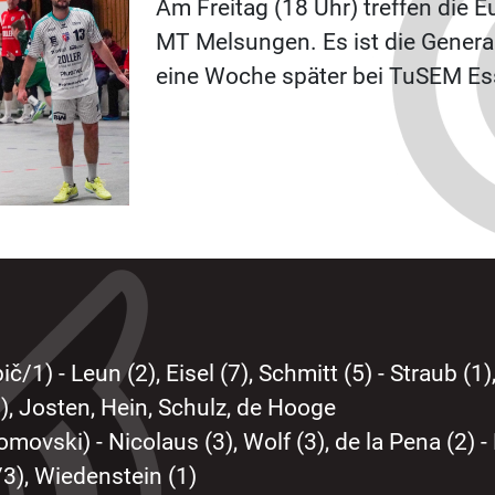
Am Freitag (18 Uhr) treffen die E
MT Melsungen. Es ist die Genera
eine Woche später bei TuSEM Es
/1) - Leun (2), Eisel (7), Schmitt (5) - Straub (1), S
), Josten, Hein, Schulz, de Hooge
movski) - Nicolaus (3), Wolf (3), de la Pena (2) - B
3), Wiedenstein (1)