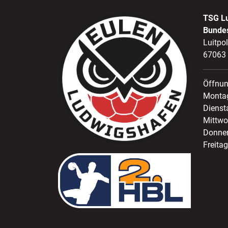
TSG L
Bunde
Luitpo
67063
Öffnun
Montag
Dienst
Mittwo
Donner
Freitag