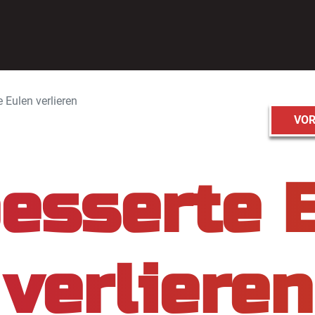
 Eulen verlieren
VOR
esserte 
verlieren