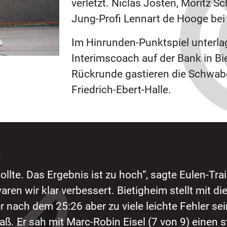
verletzt. Niclas Josten, Moritz
Jung-Profi Lennart de Hooge bei
Im Hinrunden-Punktspiel unterlag
Interimscoach auf der Bank in Bie
Rückrunde gastieren die Schwabe
Friedrich-Ebert-Halle.
llte. Das Ergebnis ist zu hoch“, sagte Eulen-T
ren wir klar verbessert. Bietigheim stellt mit d
 nach dem 25:26 aber zu viele leichte Fehler sei
aaß. Er sah mit Marc-Robin Eisel (7 von 9) einen 