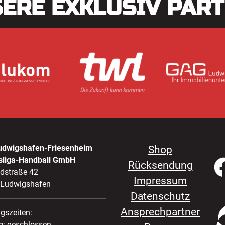
ERE EXKLUSIV PAR
udwigshafen-Friesenheim
Shop
sliga-Handball GmbH
Rücksendung
ldstraße 42
Impressum
 Ludwigshafen
Datenschutz
Ansprechpartner
gszeiten:
: geschlossen