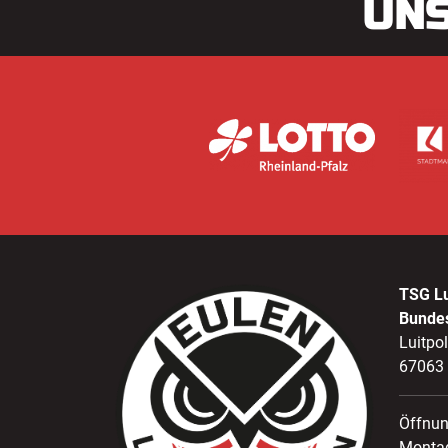
UNS
TSG L
Bunde
Luitpo
67063
Öffnun
Montag