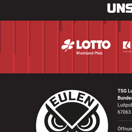
UNS
TSG L
Bunde
Luitpo
67063
Öffnun