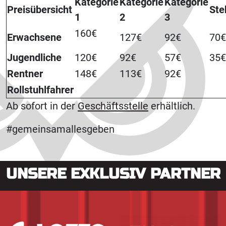
Kategorie
Kategorie
Kategorie
Preisübersicht
Ste
1
2
3
160€
Erwachsene
127€
92€
70€
Jugendliche
120€
92€
57€
35€
Rentner
148€
113€
92€
Rollstuhlfahrer
Ab sofort in der
Geschäftsstelle
erhältlich.
#gemeinsamallesgeben
UNSERE EXKLUSIV PARTNER