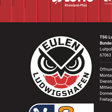
TSG L
Bunde
Luitpo
67063
Öffnun
Montag
Dienst
Mittwo
Donner
Freitag