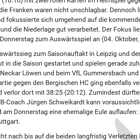
(10:10) mit zwei roten Karten im Heimspiel geg
die Franken waren nicht unschlagbar. Dennoch l
nd fokussierte sich umgehend auf die kommend
und die Niederlage gut verarbeitet. Der Fokus lie
 Donnerstag zum Auswärtsspiel an (04. Oktober, 
uswärtssieg zum Saisonauftakt in Leipzig und d
ut in die Saison gestartet und spielen gerade zuh
-Neckar Löwen und beim VfL Gummersbach und i
tie gegen den Bergischen HC ging ebenfalls verl
 verlor dort mit 38:25 (20:12). Zumindest dürften
VB-Coach Jürgen Schweikardt kann voraussichtli
d am Donnerstag eine ehemalige Eule auflaufen
ttgart.
icht nach bis auf die beiden langfristig Verletz