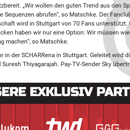
satzbereit. „Wir wollen den guten Trend aus den
te Sequenzen abrufen“, so Matschke. Der Fanclub
aft wird in Stuttgart von 70 Fans unterstützt. F
Rücken haben wir nur eine Option: Wir müssen wie
ag machen“, so Matschke.
 in der SCHARRena in Stuttgart. Geleitet wird d
uresh Thiyagarajah. Pay-TV-Sender Sky überträg
ERE EXKLUSIV PAR