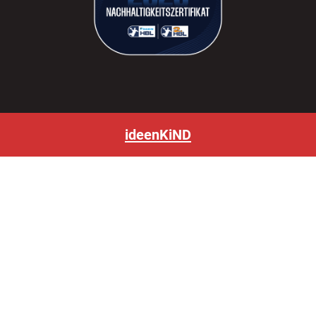
ideenKiND