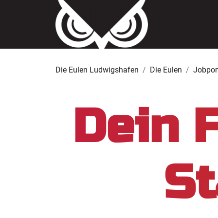
Die Eulen Ludwigshafen
Die Eulen
Jobpor
Dein 
S