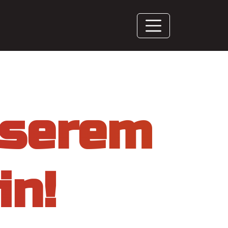
nserem
n!