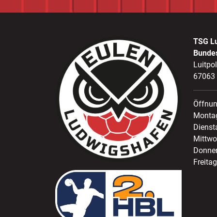
TSG L
Bunde
Luitpo
67063
Öffnun
Montag
Dienst
Mittwo
Donner
Freitag